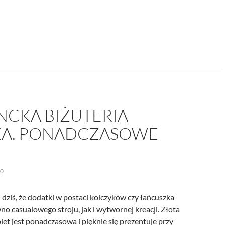
yki, które szkodzą procesom myślowym mózgu
NCKA BIŻUTERIA
A. PONADCZASOWE
20
dziś, że dodatki w postaci kolczyków czy łańcuszka
o casualowego stroju, jak i wytwornej kreacji. Złota
biet jest ponadczasowa i pięknie się prezentuje przy