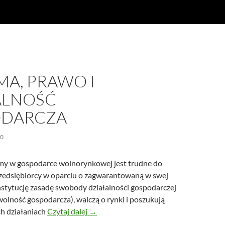
MA, PRAWO I
ALNOŚĆ
DARCZA
20
my w gospodarce wolnorynkowej jest trudne do
rzedsiębiorcy w oparciu o zagwarantowaną w swej
onstytucję zasadę swobody działalności gospodarczej
olność gospodarcza), walczą o rynki i poszukują
Reklama, prawo i działalność gospodarc
h działaniach
Czytaj dalej
→