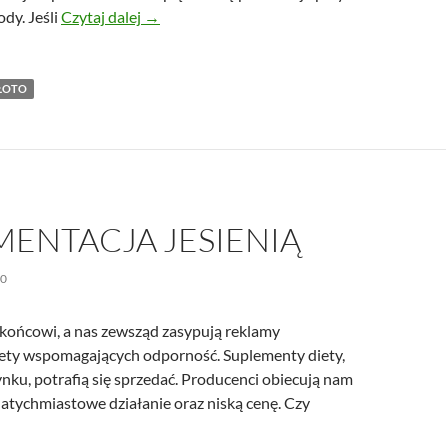
Elegancka biżuteria damska. Ponadczasowe z
dy. Jeśli
Czytaj dalej
→
ŁOTO
MENTACJA JESIENIĄ
20
u końcowi, a nas zewsząd zasypują reklamy
ety wspomagających odporność. Suplementy diety,
ynku, potrafią się sprzedać. Producenci obiecują nam
natychmiastowe działanie oraz niską cenę. Czy
ementacja jesienią