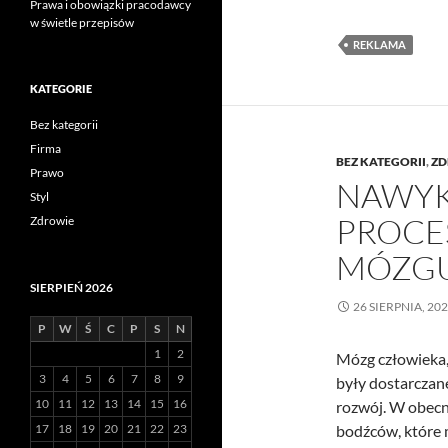
Prawa i obowiązki pracodawcy
w świetle przepisów
REKLAMA
KATEGORIE
Bez kategorii
Firma
BEZ KATEGORII
,
ZD
Prawo
NAWYK
Styl
PROC
Zdrowie
MÓZG
SIERPIEŃ 2026
26 SIERPNIA, 20
P
W
Ś
C
P
S
N
1
2
Mózg człowieka,
3
4
5
6
7
8
9
były dostarczan
10
11
12
13
14
15
16
rozwój. W obecn
17
18
19
20
21
22
23
bodźców, które 