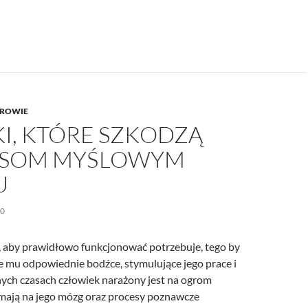
ROWIE
I, KTÓRE SZKODZĄ
ESOM MYŚLOWYM
U
20
 aby prawidłowo funkcjonować potrzebuje, tego by
e mu odpowiednie bodźce, stymulujące jego prace i
ych czasach człowiek narażony jest na ogrom
mają na jego mózg oraz procesy poznawcze