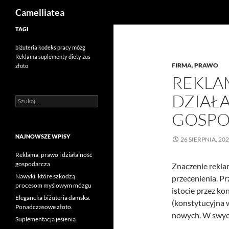
Szukaj
Camelliatea
Przejdź
TAGI
do
biżuteria
kodeks pracy
mózg
treści
Reklama
suplementy diety
zus
FIRMA
,
PRAWO
złoto
REKLA
DZIAŁ
Szukaj:
GOSPO
NAJNOWSZE WPISY
26 SIERPNIA, 20
Reklama, prawo i działalność
gospodarcza
Znaczenie rekla
Nawyki, które szkodzą
przecenienia. P
procesom myślowym mózgu
istocie przez k
Elegancka biżuteria damska.
(konstytucyjna w
Ponadczasowe złoto.
nowych. W swyc
Suplementacja jesienią