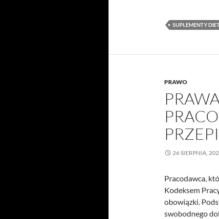
SUPLEMENTY DIE
PRAWO
PRAWA
PRACO
PRZEP
26 SIERPNIA, 20
Pracodawca, któ
Kodeksem Pracy 
obowiązki. Pod
swobodnego dob