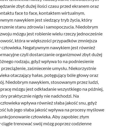
spędzanie zbyt dużej ilości czasu przed ekranem oraz
ntaktu face to face, kontaktem wirtualnym.
wnym nawykiem jest siedzący tryb życia, który
szenie stanu zdrowia i samopoczucia. Niedobrym
zwoju mózgu jest robienie wielu rzeczy jednocześnie
iowość, która w większości przypadków zmniejsza
y człowieka. Negatywnym nawykiem jest również
ormacyjne czyli dostarczanie organizmowi zbyt dużej
różnego rodzaju, gdyż wpływa to na podniesienie
 przeciążenie, zaśmiecenie umysłu. Niekorzystnie
ieka otaczający hałas, potęgujący bóle głowy oraz
rój. Niedobrym nawykiem, stosowanym przez ludzi,
pracę mózgu jest odkładanie wszystkiego na później,
który praktycznie nigdy nie nadchodzi. Na
człowieka wpływa również słaba jakość snu, gdyż
lość lub jego słaba jakość wpływa na procesy myślowe
funkcjonowanie człowieka. Aby zapobiec złym
ciągle trenować swój mózg poprzez codzienne