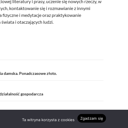
iowej literatury i prasy, uczenie się nowych rzeczy, w
ych, kontaktowanie się i rozmawianie z innymi
a fizyczne i medytacje oraz praktykowanie
 świata i otaczających ludzi.
a
ria damska. Ponadczasowe złoto.
działalność gospodarcza
Zgadzam się
Ta witryna korzysta z cookies