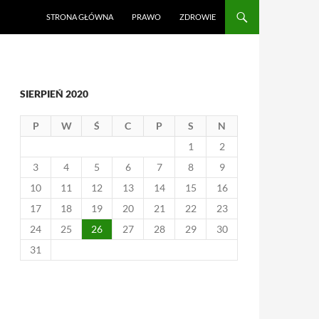
STRONA GŁÓWNA
PRAWO
ZDROWIE
SIERPIEŃ 2020
P
W
Ś
C
P
S
N
1
2
3
4
5
6
7
8
9
10
11
12
13
14
15
16
17
18
19
20
21
22
23
24
25
26
27
28
29
30
31