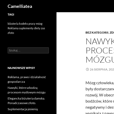
Szukaj
Camelliatea
Przejdź
TAGI
do
biżuteria
kodeks pracy
mózg
treści
Reklama
suplementy diety
zus
BEZ KATEGORII
,
ZD
złoto
NAWYK
PROC
Szukaj:
MÓZG
NAJNOWSZE WPISY
26 SIERPNIA, 20
Reklama, prawo i działalność
gospodarcza
Mózg człowieka,
Nawyki, które szkodzą
były dostarczan
procesom myślowym mózgu
rozwój. W obecn
Elegancka biżuteria damska.
bodźców, które 
Ponadczasowe złoto.
negatywny i des
Suplementacja jesienią
wynikają z naw