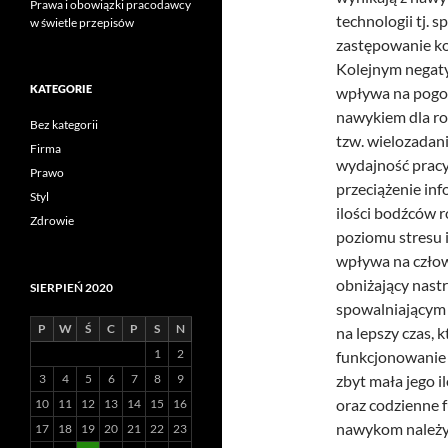
Prawa i obowiązki pracodawcy
technologii tj. 
w świetle przepisów
zastępowanie ko
Kolejnym negaty
KATEGORIE
wpływa na pogor
nawykiem dla ro
Bez kategorii
tzw. wielozadan
Firma
wydajność prac
Prawo
przeciążenie inf
Styl
ilości bodźców 
Zdrowie
poziomu stresu i
wpływa na człow
obniżający nast
SIERPIEŃ 2020
spowalniającym 
P
W
Ś
C
P
S
N
na lepszy czas, 
1
2
funkcjonowanie 
3
4
5
6
7
8
9
zbyt mała jego i
oraz codzienne 
10
11
12
13
14
15
16
nawykom należy 
17
18
19
20
21
22
23