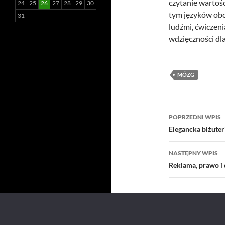
czytanie wartośc
24
25
26
27
28
29
30
tym języków obc
31
ludźmi, ćwiczeni
wdzięczności dla
MÓZG
Nawigacj
POPRZEDNI WPIS
wpisu
Elegancka biżute
NASTĘPNY WPIS
Reklama, prawo i 