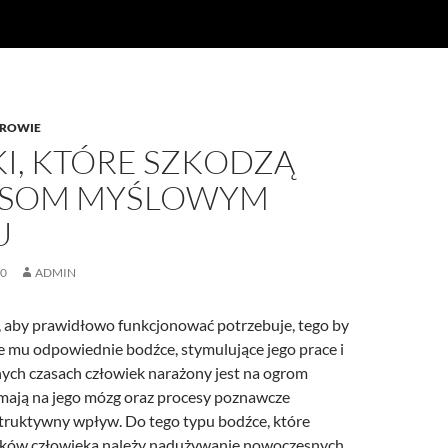
ROWIE
I, KTÓRE SZKODZĄ
ESOM MYŚLOWYM
U
20
ADMIN
 aby prawidłowo funkcjonować potrzebuje, tego by
e mu odpowiednie bodźce, stymulujące jego prace i
ych czasach człowiek narażony jest na ogrom
mają na jego mózg oraz procesy poznawcze
truktywny wpływ. Do tego typu bodźce, które
yków człowieka należy nadużywanie nowoczesnych